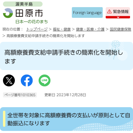
緊急情報
Foreign language
現在の位置：
トップページ
>
福祉・健康
>
健康・医療・介護
>
国民健康保険
> 高額療養費支給申請手続きの簡素化を開始します
高額療養費支給申請手続きの簡素化を開始し
ます
更新日 2023年12月28日
ページ番号1010365
全世帯を対象に高額療養費の支払いが原則として自
動振込になります