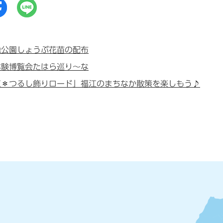
池公園しょうぶ花苗の配布
体験博覧会たはら巡り〜な
江＊つるし飾りロード」福江のまちなか散策を楽しもう♪