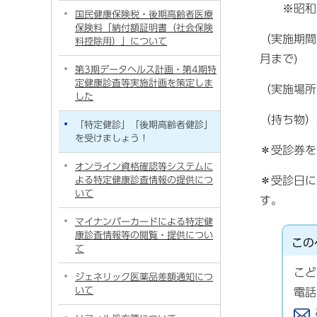
※昭和26
国民健康保険税・後期高齢者医療
保険料「納付額証明書（社会保険
（実施期間
料控除用）」について
月まで)
第3期データヘルス計画・第4期特
定健康診査等実施計画を策定しま
（実施場所
した
（持ち物）
「特定健診」「後期高齢者健診」
を受けましょう！
＊受診券を
オンライン資格確認等システムに
＊受診日に
よる特定健康診査情報の提供につ
いて
す。
マイナンバーカードによる特定健
康診査情報等の閲覧・提供につい
この
て
こ
ジェネリック医薬品差額通知につ
いて
電話