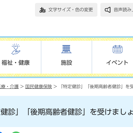
文字サイズ・色の変更
音声読み
福祉・健康
施設
イベント
医療・介護
>
国民健康保険
> 「特定健診」「後期高齢者健診」を
定健診」「後期高齢者健診」を受けまし