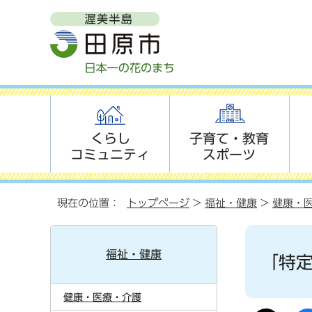
くらし
子育て・教育
コミュニティ
スポーツ
現在の位置：
トップページ
>
福祉・健康
>
健康・
福祉・健康
「特
健康・医療・介護