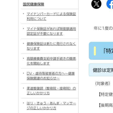
国民健康保険
マイナンバーカードによる保険証
利用について
年に1度
マイナ保険証があれば限度額適用
認定証が不要になります
健康保険証は新たに発行されなく
なります
「特
高額療養費支給申請手続きの簡素
化を開始します
健診は定
DV・虐待等被害者の方へ〜健康
保険関連のお知らせ〜
（対象者）
柔道整復師（整骨院・接骨院）の
正しいかかり方
【特定健康
はり・きゅう・あんま・マッサー
【後期高齢
ジの正しいかかり方