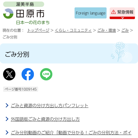
緊急情報
Foreign language
現在の位置：
トップページ
>
くらし・コミュニティ
>
ごみ・環境
>
ごみ
>
ごみ分別
ごみ分別
ページ番号1009145
ごみと資源の分け方出し方パンフレット
外国語版ごみと資源の分け方出し方
ごみ分別動画のご紹介「動画で分かる！ごみの分別方法・ポイ