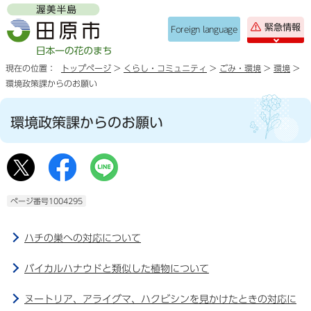
緊急情報
Foreign language
現在の位置：
トップページ
>
くらし・コミュニティ
>
ごみ・環境
>
環境
>
環境政策課からのお願い
環境政策課からのお願い
ページ番号1004295
ハチの巣への対応について
バイカルハナウドと類似した植物について
ヌートリア、アライグマ、ハクビシンを見かけたときの対応に