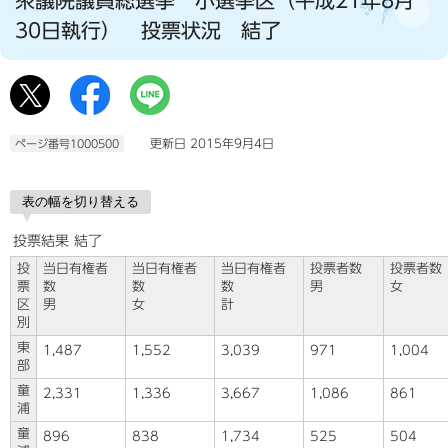
30日執行） 投票状況 結了
更新日 2015年9月4日
ページ番号1000500
表の幅を切り替える
投票結果 結了
投
当日有権者
当日有権者
当日有権者
投票者数
投票者数
票
数
数
数
男
女
区
男
女
計
別
東
1,487
1,552
3,039
971
1,004
部
童
2,331
1,336
3,667
1,086
861
浦
童
896
838
1,734
525
504