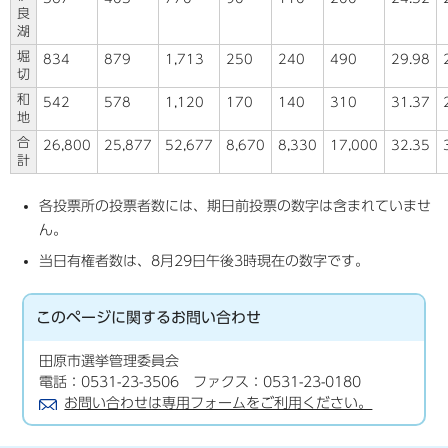
良
湖
堀
834
879
1,713
250
240
490
29.98
切
和
542
578
1,120
170
140
310
31.37
地
合
26,800
25,877
52,677
8,670
8,330
17,000
32.35
計
各投票所の投票者数には、期日前投票の数字は含まれていませ
ん。
当日有権者数は、8月29日午後3時現在の数字です。
このページに関する
お問い合わせ
田原市選挙管理委員会
電話：0531-23-3506 ファクス：0531-23-0180
お問い合わせは専用フォームをご利用ください。