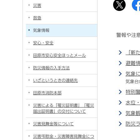
災害
救急
気象情報
警報や注
安心・安全
「新
田原市安心安全ほっとメール
避難
防災情報の入手方法
気象
いざというときの連絡先
気象台
特別
田原市消防本部
水位
災害による「罹災証明書」「罹災
届出証明書」の交付について
気象
防災
災害見舞金等について
災害弔慰金・災害障害見舞金につ