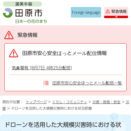
緊急情報
Foreign language
緊急情報
田原市安心安全ほっとメール配信情報
気象警報 [8月7日 4時25分配信]
田原市安心安全ほっとメール配信一覧
現在の位置：
トップページ
>
くらし・コミュニティ
>
災害・救急・安全
>
災
害
> ドローンを活用した大規模災害時における状況把握
ドローンを活用した大規模災害時における状