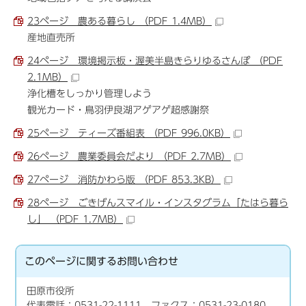
23ページ 農ある暮らし （PDF 1.4MB）
産地直売所
24ページ 環境掲示板・渥美半島きらりゆるさんぽ （PDF
2.1MB）
浄化槽をしっかり管理しよう
観光カード・鳥羽伊良湖アゲアゲ超感謝祭
25ページ ティーズ番組表 （PDF 996.0KB）
26ページ 農業委員会だより （PDF 2.7MB）
27ページ 消防かわら版 （PDF 853.3KB）
28ページ ごきげんスマイル・インスタグラム「たはら暮ら
し」 （PDF 1.7MB）
このページに関する
お問い合わせ
田原市役所
代表電話：0531-22-1111 ファクス：0531-23-0180