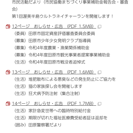
市民活動だより（市民協働まちづくり事業補助金報告会・審査
会）
第1回渥美半島ウルトラネイチャーランを開催します！
12ページ おしらせ・広告 （PDF 1.5MB）
（委員）田原市固定資産評価審査委員会委員
（募集）田原市少年少女発明クラブ指導員
（募集）令和4年度農業・漁業関係補助金
（募集）令和4年度田原市観光事業者提案事業補助金
（生活）令和4年度田原市戦没者追悼式
13ページ おしらせ・広告 （PDF 1.6MB）
（生活）堆肥散布による悪臭などの発生防止にご協力を
（生活）猫の家族探し会を開催します
（生活）狂犬病予防注射（集合注射）
14ページ おしらせ・広告 （PDF 1.7MB）
（生活）家計急変世帯への臨時特別給付金
（生活）期限が切れた福祉医療費受給者証は返却を
（囲み）田原警察署だより