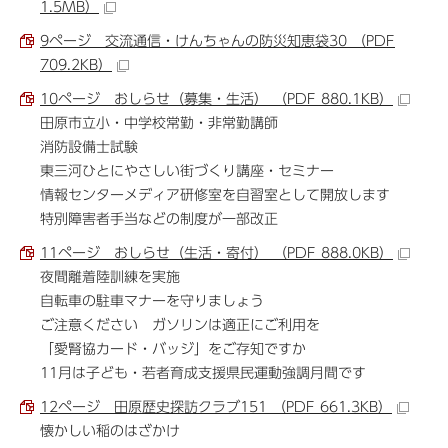
1.5MB）
9ページ 交流通信・けんちゃんの防災知恵袋30 （PDF
709.2KB）
10ページ おしらせ（募集・生活） （PDF 880.1KB）
田原市立小・中学校常勤・非常勤講師
消防設備士試験
東三河ひとにやさしい街づくり講座・セミナー
情報センターメディア研修室を自習室として開放します
特別障害者手当などの制度が一部改正
11ページ おしらせ（生活・寄付） （PDF 888.0KB）
夜間離着陸訓練を実施
自転車の駐車マナーを守りましょう
ご注意ください ガソリンは適正にご利用を
「愛腎協カード・バッジ」をご存知ですか
11月は子ども・若者育成支援県民運動強調月間です
12ページ 田原歴史探訪クラブ151 （PDF 661.3KB）
懐かしい稲のはざかけ