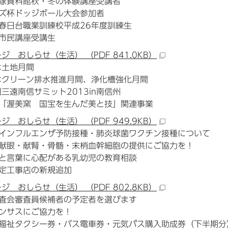
塚資料館秋・冬の体験講座受講者
ズ杯ドッジボール大会参加者
春日台職業訓練校平成26年度訓練生
市民講座受講生
ージ おしらせ（生活） （PDF 841.0KB）
は土地月間
はクリーン排水推進月間、浄化槽強化月間
回三遠南信サミット2013in南信州
「渥美窯 国宝を生んだ美と技」関連事業
ージ おしらせ（生活） （PDF 949.9KB）
インフルエンザ予防接種・肺炎球菌ワクチン接種について
献眼・献腎・骨髄・末梢血幹細胞の提供にご協力を！
と言葉に心配がある乳幼児の教育相談
定工事店の新規追加
ージ おしらせ（生活） （PDF 802.8KB）
査会審査員候補者の予定者を選びます
ンサスにご協力を！
福祉タクシー券・バス電車券・元気パス購入助成券（下半期分