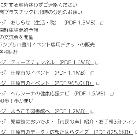
に対する虐待迷わずご連絡ください
廃プラスチック排出時の分別のお願い
ージ おしらせ（生活・税） （PDF 1.5MB）
園駐車場混雑予想
の交流会を開催
グランプリin豊川イベント専用チケットの販売
各種届出
ージ ティーズチャンネル （PDF 1.6MB）
ージ 田原市のイベント （PDF 1.1MB）
ージ 田原市のイベント （PDF 965.0KB）
ージ ヘルシーナの健康応援ナビ （PDF 1.5MB）
00歩！歩かまい
ージ ようこそ図書館へ （PDF 1.2MB）
ージ 児童館においでよ・「市民の声」紹介・お手軽3分フィットネス
ージ 田原市のデータ・広報たはらクイズ （PDF 825.6KB）