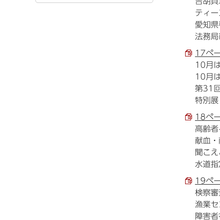
吉胡貝
ティー
愛知県
法務局
17ペ
10月
10月
第31
特別展
18ペ
高齢者
献血・
聞こえ
水道指
19ペ
検察審
漁業セ
障害者