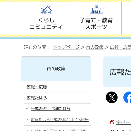
くらし
子育て・教育
コミュニティ
スポーツ
現在の位置：
トップページ
>
市の政策
>
広報・広
市の政策
広報た
広報・広聴
広報たはら
平成25年 広報たはら
広報たはら平成25年12月15日号
全ページ