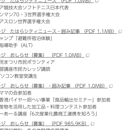
ージ たはらシティニュース （PDF 1.0MB）
ア競技大会ソフトテニス日本代表
ンマン70・3世界選手権大会
アスロン世界選手権大会
ージ たはらシティニュース・囲み記事 （PDF 1.1MB）
ャンプ「避難所宿泊体験」
指導助手（ALT）
ージ おしらせ（募集） （PDF 1.0MB）
民まつり市民ボランティア
習講座市民カレッジ講師
dパソコン教室受講生
ージ おしらせ（募集）・囲み記事 （PDF 1.0MB）
ママの会参加者
香港バイヤー招へい事業「食品輸出セミナー」参加者
産物を活用した加工品・料理コンテスト参加者
ーあーる講座「6次産業化農商工連携を知ろう」
ージ おしらせ（募集） （PDF 985.9KB）