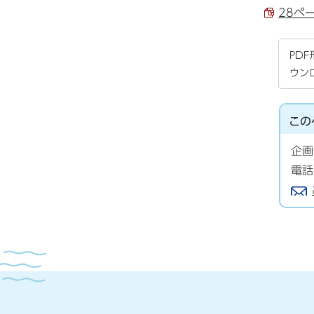
28ペ
PD
ウン
この
企画
電話