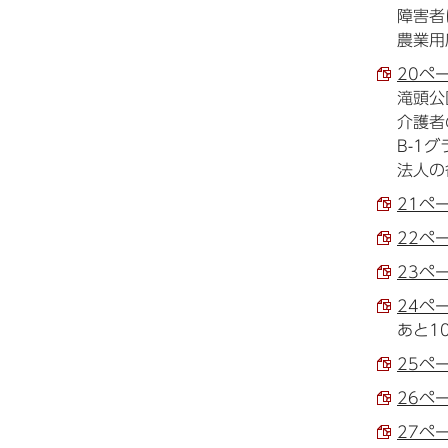
障害者
農業用
20ペ
滝頭公
介護者
B-1
法人の
21ペ
22ペ
23ペ
24ペ
あと1
25ペ
26ペ
27ペ