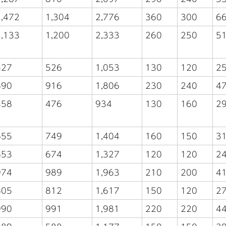
1,472
1,304
2,776
360
300
6
1,133
1,200
2,333
260
250
5
527
526
1,053
130
120
2
890
916
1,806
230
240
4
458
476
934
130
160
2
655
749
1,404
160
150
3
653
674
1,327
120
120
2
974
989
1,963
210
200
4
805
812
1,617
150
120
2
990
991
1,981
220
220
4