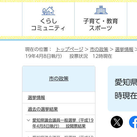
くらし
子育て・教育
コミュニティ
スポーツ
現在の位置：
トップページ
>
市の政策
>
選挙情報
19年4月8日執行） 投票状況 12時現在
市の政策
愛知県
時現
選挙情報
過去の選挙結果
愛知県議会議員一般選挙（平成19
年4月8日執行） 投開票結果