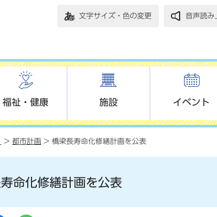
文字サイズ・色の変更
音声読み
福祉・健康
施設
イベント
り
>
都市計画
> 橋梁長寿命化修繕計画を公表
長寿命化修繕計画を公表