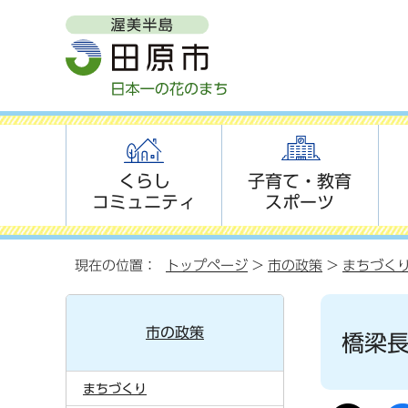
くらし
子育て・教育
コミュニティ
スポーツ
現在の位置：
トップページ
>
市の政策
>
まちづく
市の政策
橋梁
まちづくり