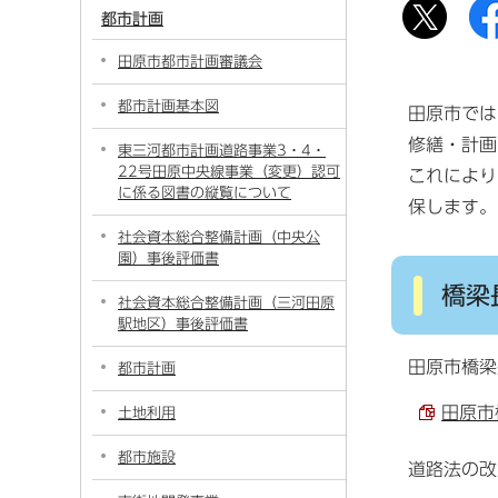
都市計画
田原市都市計画審議会
都市計画基本図
田原市では
修繕・計画
東三河都市計画道路事業3・4・
22号田原中央線事業（変更）認可
これにより
に係る図書の縦覧について
保します。
社会資本総合整備計画（中央公
園）事後評価書
橋梁
社会資本総合整備計画（三河田原
駅地区）事後評価書
田原市橋梁
都市計画
田原市
土地利用
都市施設
道路法の改