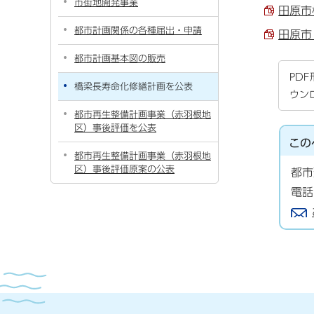
市街地開発事業
田原市
都市計画関係の各種届出・申請
田原市
都市計画基本図の販売
PD
橋梁長寿命化修繕計画を公表
ウン
都市再生整備計画事業（赤羽根地
区）事後評価を公表
この
都市再生整備計画事業（赤羽根地
区）事後評価原案の公表
都市
電話