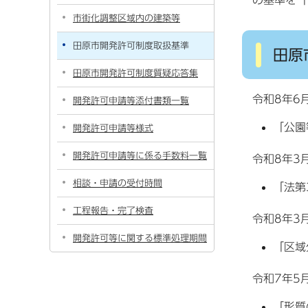
の基準を「
市街化調整区域内の建築等
田原市開発許可制度取扱基準
田原
田原市開発許可制度質疑応答集
令和8年6
開発許可申請等添付書類一覧
「公園
開発許可申請等様式
開発許可申請等に係る手数料一覧
令和8年3
相談・申請の受付時間
「法第
工程報告・完了検査
令和8年3
開発許可等に関する標準処理期間
「区域
令和7年5
「形質