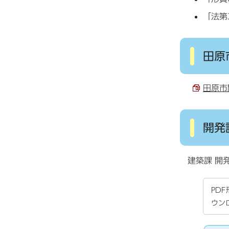
「法第
田原
田原市開
開発
建築課 開発
PD
ウン