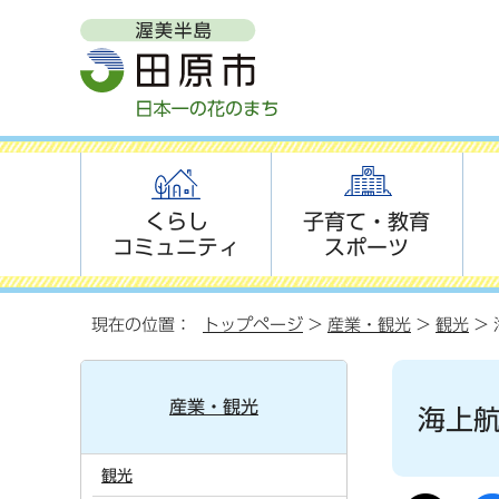
くらし
子育て・教育
コミュニティ
スポーツ
現在の位置：
トップページ
>
産業・観光
>
観光
>
産業・観光
海上
観光