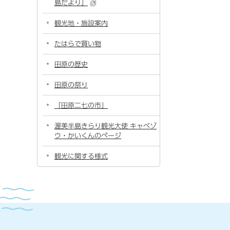
島だより」
観光地・施設案内
たはらで買い物
田原の歴史
田原の祭り
「田原二七の市」
渥美半島きらり観光大使 キャベゾ
ウ・かいくんのページ
観光に関する様式