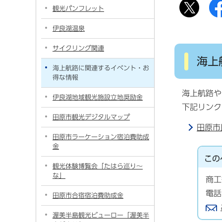
観光パンフレット
伊良湖温泉
サイクリング関連
海上
海上航路に関連するイベント・お
得な情報
海上航路や
伊良湖地域観光施設立地奨励金
下記リンク
田原市観光デジタルマップ
田原市
田原市ラーケーション宿泊費助成
金
この
観光体験博覧会「たはら巡り～
な」
商工
電話
田原市合宿宿泊費助成金
渥美半島観光ビューロー「渥美半