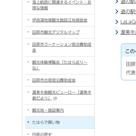
道の駅
海上航路に関連するイベント・お
得な情報
道の駅
伊良湖地域観光施設立地奨励金
LaLa
渥美半
田原市観光デジタルマップ
田原市ラーケーション宿泊費助成
金
この
観光体験博覧会「たはら巡り～
田原
な」
代表
田原市合宿宿泊費助成金
渥美半島観光ビューロー「渥美半
島だより」
観光地・施設案内
たはらで買い物
田原の歴史