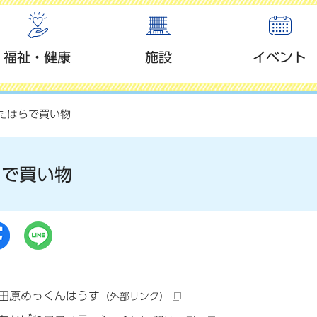
福祉・健康
施設
イベント
 たはらで買い物
らで買い物
田原めっくんはうす
（外部リンク）