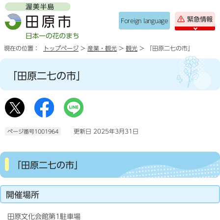
緊急情報
Foreign language
現在の位置：
トップページ
>
産業・観光
>
観光
> 「田原二七の市」
「田原二七の市」
更新日 2025年3月31日
ページ番号1001964
「田原二七の市」
開催場所
田原文化会館第1駐車場