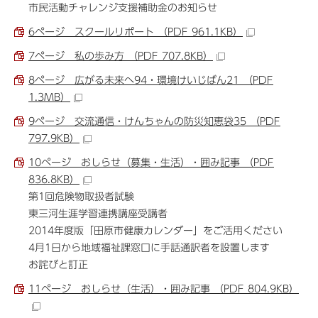
市民活動チャレンジ支援補助金のお知らせ
6ページ スクールリポート （PDF 961.1KB）
7ページ 私の歩み方 （PDF 707.8KB）
8ページ 広がる未来へ94・環境けいじばん21 （PDF
1.3MB）
9ページ 交流通信・けんちゃんの防災知恵袋35 （PDF
797.9KB）
10ページ おしらせ（募集・生活）・囲み記事 （PDF
836.8KB）
第1回危険物取扱者試験
東三河生涯学習連携講座受講者
2014年度版「田原市健康カレンダー」をご活用ください
4月1日から地域福祉課窓口に手話通訳者を設置します
お詫びと訂正
11ページ おしらせ（生活）・囲み記事 （PDF 804.9KB）