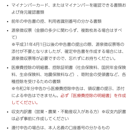
マイナンバーカード、またはマイナンバーを確認できる書類お
よび身元確認書類
前年の申告書の控、利用者識別番号の分かる書類
源泉徴収票（金額の多少に関わらず、複数枚ある場合はすべ
て）
※平成31年4月1日以後の申告書の提出の際、源泉徴収票等の
添付が不要となりましたが、確定申告書を作成する場合には、
源泉徴収票等が必要ですので、忘れずにお持ちください。
医療費控除の明細書、控除証明書（社会保険料、国民年金保険
料、生命保険料、地震保険料など）、寄附金の受領書など、各
種控除を受けるための書類
※令和2年分申告から医療費控除申告は、領収書の提示、添付
による申告はできません。
必ず「医療費控除の明細書」を作成
してください。
収支内訳書（営業・農業・不動産収入がある方）※収支内訳書
は必ず事前に作成してください
還付申告の場合は、本人名義の口座番号の分かるもの