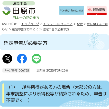
緊急情報
Foreign language
現在の位置：
トップページ
>
くらし・コミュニティ
>
税金
>
税に関するお知
らせ
>
確定申告はお早めに
> 確定申告が必要な方
確定申告が必要な方
更新日 2025年3月26日
ページ番号1006725
（1） 給与所得がある方の場合（大部分の方は、
年末調整により所得税等が精算されるため、申告は
不要です。）