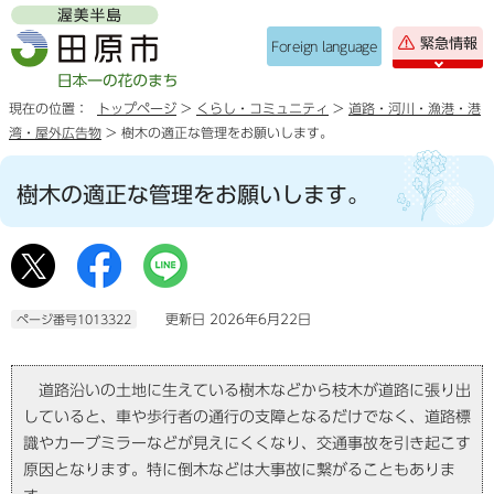
緊急情報
Foreign language
現在の位置：
トップページ
>
くらし・コミュニティ
>
道路・河川・漁港・港
湾・屋外広告物
> 樹木の適正な管理をお願いします。
樹木の適正な管理をお願いします。
更新日 2026年6月22日
ページ番号1013322
道路沿いの土地に生えている樹木などから枝木が道路に張り出
していると、車や歩行者の通行の支障となるだけでなく、道路標
識やカーブミラーなどが見えにくくなり、交通事故を引き起こす
原因となります。特に倒木などは大事故に繋がることもありま