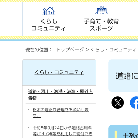
くらし
子育て・教育
コミュニティ
スポーツ
現在の位置：
トップページ
>
くらし・コミュニティ
くらし・コミュニティ
道路
道路・河川・漁港・港湾・屋外広
告物
樹木の適正な管理をお願いしま
す。
令和8年9月24日から道路占用料
等がeL-QR等を利用して納付でき
土砂