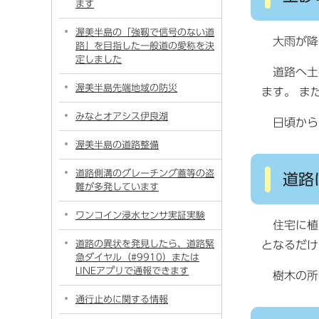
ます
渥美半島の「強靱で信号のない道
大雨が降
路」を目指した一般道の愛称を決
定しました
道路へ土砂
渥美半島先端地域の防災
ます。 ま
みなとオアシス伊良湖
日頃から
渥美半島の道路整備
道路側溝のグレーチング蓋等の盗
道路
難が多発しています
ワンコイン浸水センサ実証実験
住宅に植
道路の異状を発見したら、道路緊
となるだけ
急ダイヤル（#9910）または
LINEアプリで通報できます
樹木の所
通行止めに関する情報