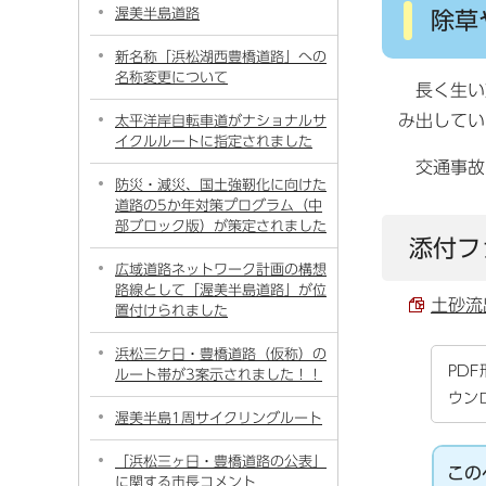
渥美半島道路
除草
新名称「浜松湖西豊橋道路」への
名称変更について
長く生い
み出してい
太平洋岸自転車道がナショナルサ
イクルルートに指定されました
交通事故
防災・減災、国土強靭化に向けた
道路の5か年対策プログラム（中
部ブロック版）が策定されました
添付フ
広域道路ネットワーク計画の構想
路線として「渥美半島道路」が位
土砂流出
置付けられました
浜松三ケ日・豊橋道路（仮称）の
PD
ルート帯が3案示されました！！
ウン
渥美半島1周サイクリングルート
「浜松三ヶ日・豊橋道路の公表」
この
に関する市長コメント