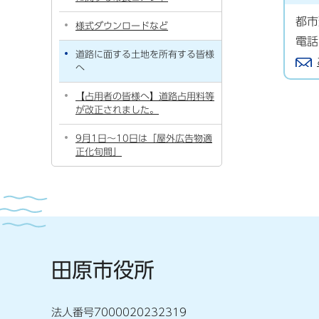
都市
様式ダウンロードなど
電話
道路に面する土地を所有する皆様
へ
【占用者の皆様へ】道路占用料等
が改正されました。
9月1日～10日は「屋外広告物適
正化旬間」
田原市役所
法人番号7000020232319