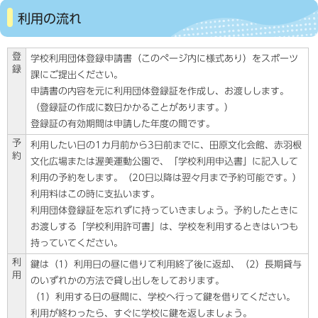
利用の流れ
登
学校利用団体登録申請書（このページ内に様式あり）をスポーツ
録
課にご提出ください。
申請書の内容を元に利用団体登録証を作成し、お渡しします。
（登録証の作成に数日かかることがあります。）
登録証の有効期間は申請した年度の間です。
予
利用したい日の1カ月前から3日前までに、田原文化会館、赤羽根
約
文化広場または渥美運動公園で、「学校利用申込書」に記入して
利用の予約をします。（20日以降は翌々月まで予約可能です。）
利用料はこの時に支払います。
利用団体登録証を忘れずに持っていきましょう。予約したときに
お渡しする「学校利用許可書」は、学校を利用するときはいつも
持っていてください。
利
鍵は（1）利用日の昼に借りて利用終了後に返却、（2）長期貸与
用
のいずれかの方法で貸し出しをしております。
（1）利用する日の昼間に、学校へ行って鍵を借りてください。
利用が終わったら、すぐに学校に鍵を返しましょう。