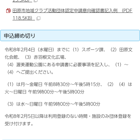
田原市地域クラブ活動団体認定申請意向確認書記入例 （PDF
118.5KB）
申込締め切り
令和8年2月4日（水曜日）までに（1）スポーツ課、（2）田原文
化会館、（3）赤羽根文化広場、
（4）渥美運動公園にある申請書に必要事項を記入し、（1）～
（4）へご提出ください。
（1）は月～金曜日 午前8時30分～午後5時15分、（2）（4）は
火～日曜日 午前9時00分～午後5時00分
（3）は水～日曜日 午前9時00分～午後5時00分
令和8年2月5日以降は利用登録のない時間・施設のみ団体登録を
受け付けます。