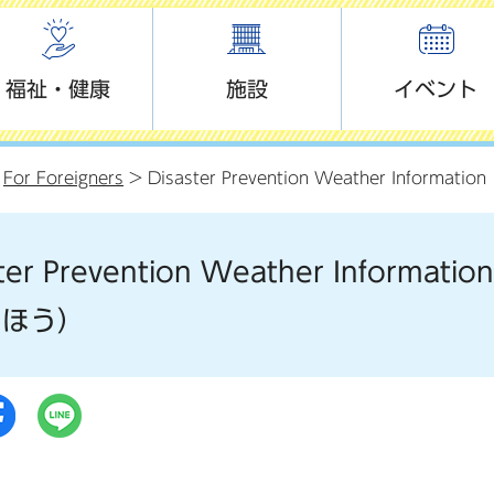
福祉・健康
施設
イベント
>
For Foreigners
> Disaster Prevention Weather Inf
ster Prevention Weather Infor
うほう）