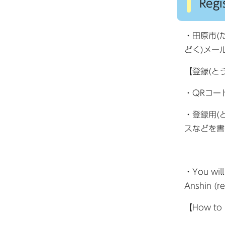
Reg
・田原市(
どく)メー
【登録(と
・QRコー
・登録用(
スなどを書
・You will
Anshin (re
【How to 