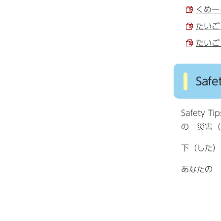
くめーる
たいご（
たいご（
Saf
Safet
の 災害（
下（した）
あなたの 