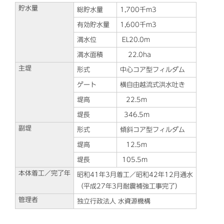
貯水量
総貯水量
1,700千m3
有効貯水量
1,600千m3
満水位
EL20.0m
満水面積
22.0ha
主堤
形式
中心コア型フィルダム
ゲート
横自由越流式洪水吐き
堤高
22.5m
堤長
346.5m
副堤
形式
傾斜コア型フィルダム
堤高
12.5m
堤長
105.5m
本体着工／完了年
昭和41年3月着工／昭和42年12月通水
（平成27年3月耐震補強工事完了）
管理者
独立行政法人 水資源機構