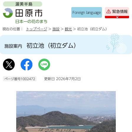
緊急情報
Foreign language
現在の位置：
トップページ
>
施設
>
観光
> 初立池（初立ダム）
初立池（初立ダム）
施設案内
更新日 2026年7月2日
ページ番号1002472