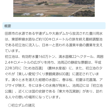
概要
田原市の水源である宇連ダムや大島ダムから放流された豊川用水
は、東部幹線水路など約100キロメートルの旅を終え最終調整池
である初立池に流入し、日本一と言われる渥美半島の農業を支え
ています。
初立池は、有効貯水量160万トン、満水面積22ヘクタール、周囲
2.4キロメートルの広がりを持ち、池周辺の静寂な景観は、平成
22年3月に「ため池百選」（農林水産省）に、また、初立池の夕
ぐれが「美しい愛知づくり景観資源600選」に選定されていま
す。満々と水を湛えた紺碧の水面に、春は桜、初夏は花菖蒲、ア
ジサイが映え、冬には多くの水鳥が飛来し、池周辺には「初立池
公園」、近くには国の史跡である「東大寺瓦窯跡」があり、訪れ
る人々の憩いの場所になっています。
○初立ダムの諸元