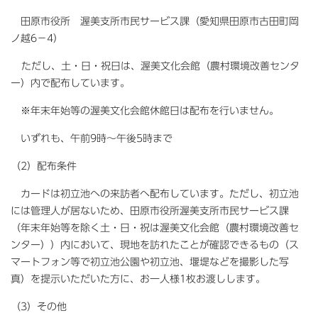
田原市役所 渥美支所市民サービス課（愛知県田原市古田町岡
ノ越6－4）
ただし、土・日・祝日は、渥美文化会館（農村環境改善センタ
ー）内で配布しています。
※
年末年始等の渥美文化会館休館日は配布を行いません。
いずれも、午前9時～午後5時まで
（2）配布条件
カードは初立池への来訪者へ配布しています。ただし、初立池
には管理人が居ないため、田原市役所渥美支所市民サービス課
（年末年始等を除く土・日・祝は渥美文化会館（農村環境改善セ
ンター））内において、
現地を訪れたことが確認できるもの（ス
マートフォン等で初立池公園や初立池、堰堤などを撮影した写
真）を提示いただいた方
に、お一人様1枚お渡しします。
（3）その他