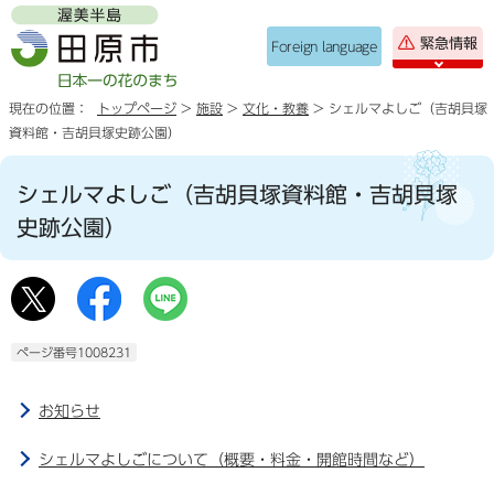
緊急情報
Foreign language
現在の位置：
トップページ
>
施設
>
文化・教養
> シェルマよしご（吉胡貝塚
資料館・吉胡貝塚史跡公園）
シェルマよしご（吉胡貝塚資料館・吉胡貝塚
史跡公園）
ページ番号1008231
お知らせ
シェルマよしごについて（概要・料金・開館時間など）