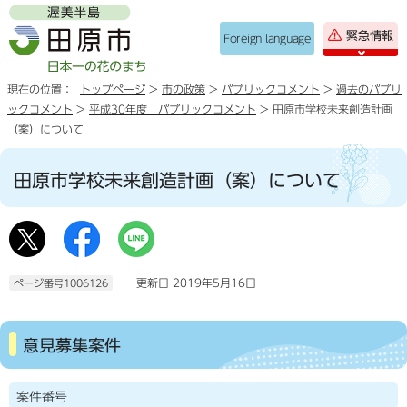
緊急情報
Foreign language
現在の位置：
トップページ
>
市の政策
>
パブリックコメント
>
過去のパブリ
ックコメント
>
平成30年度 パブリックコメント
> 田原市学校未来創造計画
（案）について
田原市学校未来創造計画（案）について
更新日 2019年5月16日
ページ番号1006126
意見募集案件
案件番号