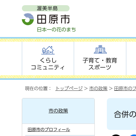
くらし
子育て・教育
コミュニティ
スポーツ
現在の位置：
トップページ
>
市の政策
>
田原市の
市の政策
合併
田原市のプロフィール