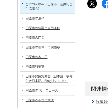
合併のあゆみ（田原市・渥美町合
併協議会）
田原市の沿革
田原市の位置と自然条件
田原市の産業
田原市の市章・市民憲章
田原市の木・花
田原市勢要覧
田原市勢要覧動画（日本語、字幕
付き日本語、Eingish、中文）
関連情
田原市の10大ニュース
田原市ふるさと大使
協議会