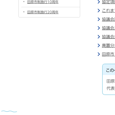
協定項
田原市制施行10周年
これま
田原市制施行20周年
協議会
協議会
協議会
廃置分
田原市
この
田原
代表