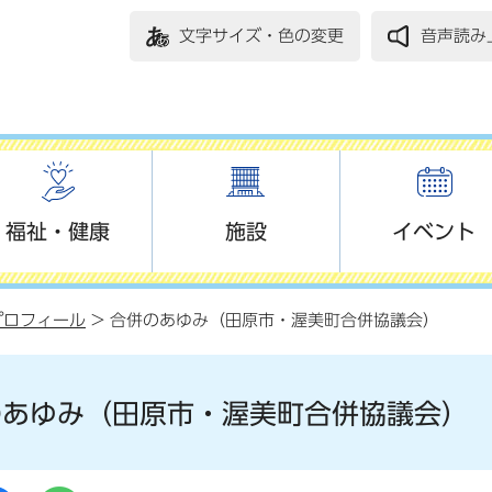
文字サイズ・色の変更
音声読み
福祉・健康
施設
イベント
プロフィール
> 合併のあゆみ（田原市・渥美町合併協議会）
のあゆみ（田原市・渥美町合併協議会）