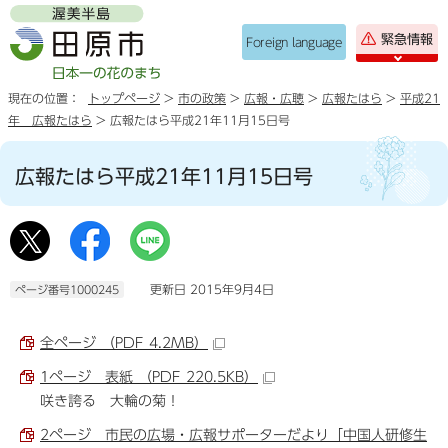
緊急情報
Foreign language
現在の位置：
トップページ
>
市の政策
>
広報・広聴
>
広報たはら
>
平成21
年 広報たはら
> 広報たはら平成21年11月15日号
広報たはら平成21年11月15日号
更新日 2015年9月4日
ページ番号1000245
全ページ （PDF 4.2MB）
1ページ 表紙 （PDF 220.5KB）
咲き誇る 大輪の菊！
2ページ 市民の広場・広報サポーターだより「中国人研修生