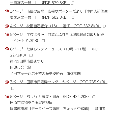
も家族の一員！」 （PDF 579.8KB）
3ページ 市民の広場・広報サポーターだより「中国人研修生
も家族の一員！」 （PDF 582.0KB）
4ページ 校区自己紹介（16） 福江 （PDF 332.8KB）
5ページ 学校は今… 自然とふれ合う環境教育の取り組み
（PDF 501.3KB）
6ページ たはらシティニュース（10月～11月） （PDF
227.9KB）
第7回田原市民まつり
田原市文化祭
全日本空手道選手権大会準優勝者 表敬訪問
7ページ 田原市民活動センターのページ （PDF 735.9KB）
8ページ おしらせ 募集・囲み （PDF 434.2KB）
田原市博物館企画展監視員
図書館講座「データベース講座 ちょっと中級編」 参加者