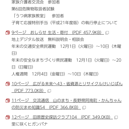
家族介護者交流会 参加者
第6回危険物取扱者試験
「うつ病家族教室」 参加者
子育て応援特別手当（平成21年度版）の執行停止について
9ページ おしらせ 生活・寄付 （PDF 457.9KB）
地上デジタル放送 無料説明会・相談会
年末の交通安全県民運動 12月1日（火曜日）～10日（木曜
日）
年末の安全なまちづくり県民運動 12月1日（火曜日）～20
日（日曜日）
人権週間 12月4日（金曜日）～10日（木曜日）
10ページ 広がる未来へ43・省資源とリサイクルけいじばん
（PDF 773.0KB）
11ページ 交流通信 山のまち・長野県阿南町・かんちゃん
の防災まめ知識54 （PDF 366.8KB）
12ページ 田原歴史探訪クラブ104 （PDF 349.0KB）
里に咲くヒガンバナ