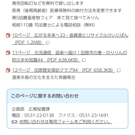
青色回転灯などを無料で貸し出します
長寿（後期高齢者）医療保険料の納付方法を変更できます
第5回農畜産物フェア 来て見て食べてみりん
相続110番 司法書士による電話相談（無料）
10ページ 広がる未来へ33・省資源とリサイクルけいじばん
（PDF 1.2MB）
11ページ 交流通信 設楽へ届け！田原市の春・のりりんの
防災まめ知識44 （PDF 638.6KB）
12ページ 田原歴史探訪クラブ94 （PDF 658.3KB）
渥美半島の文化を支えた斉藤専吉
このページに関する
お問い合わせ
企画部 広報秘書課
電話：0531-22-0138 ファクス：0531-23-1691
お問い合わせは専用フォームをご利用ください。