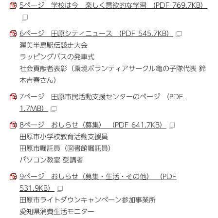
5ページ 学校は今 楽しく意欲的な学習 （PDF 769.7KB）
6ページ 田原シティニュース （PDF 545.7KB）
渥美半島駅伝競走大会
ラッピングバスの発車式
社会貢献者表彰（環境ボランティアサークル亀の子隊代表 鈴
木吉春さん）
7ページ 田原市民活動支援センターのページ （PDF
1.7MB）
8ページ おしらせ（募集） （PDF 641.7KB）
田原市小学校教育活動支援員
田原市嘱託員（図書館嘱託員）
パソコン教室 受講者
9ページ おしらせ（募集・生活・その他） （PDF
531.9KB）
田原市ライトダウンキャンペーン参加事業所
愛知県消費生活モニター