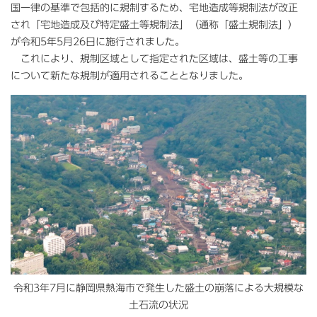
国一律の基準で包括的に規制するため、宅地造成等規制法が改正
され「宅地造成及び特定盛土等規制法」（通称「盛土規制法」）
が令和5年5月26日に施行されました。
これにより、規制区域として指定された区域は、盛土等の工事
について新たな規制が適用されることとなりました。
令和3年7月に静岡県熱海市で発生した盛土の崩落による大規模な
土石流の状況