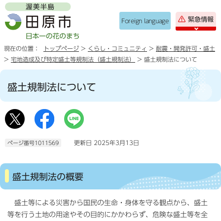
緊急情報
Foreign language
現在の位置：
トップページ
>
くらし・コミュニティ
>
耐震・開発許可・盛土
>
宅地造成及び特定盛土等規制法（盛土規制法）
> 盛土規制法について
盛土規制法について
更新日 2025年3月13日
ページ番号1011569
盛土規制法の概要
盛土等による災害から国民の生命・身体を守る観点から、盛土
等を行う土地の用途やその目的にかかわらず、危険な盛土等を全