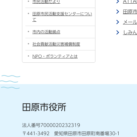
ATT
市民活動だより
田原
田原市民活動支援センターについ
て
メー
市内の活動拠点
しみ
社会貢献活動災害補償制度
NPO・ボランティアとは
田原市役所
法人番号7000020232319
〒441-3492 愛知県田原市田原町南番場30-1