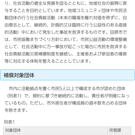
り、社会活動の健全な発展を図るとともに、地域社会の振興に寄
与することを目的としています。地域コミュニティ団体や市民活
動団体の行う社会貢献活動（本来の職場を離れ対価を得ずに、自
由意志として、継続的、計画的又は臨時に行う公益性のある直接
的活動）中において発生した事故を救済するものです。田原市で
は、市民協働まちづくり方針において、市民公益活動の環境整備
として、社会活動中に万一事故が起こった場合に市民を救済する
社会貢献活動災害補償制度を継続し、主催者および参加者の傷害
等に対応する体制を整えることとしています。
補償対象団体
市内に活動拠点を置く市民5人以上で構成する市が認めた団体
（別表1）で、規約に基づき継続的に活動し、責任者が明確になっ
ているもの。ただし、市外居住者が構成員の過半数を占める団体
を除きます。
別表1
対象団体
所管課