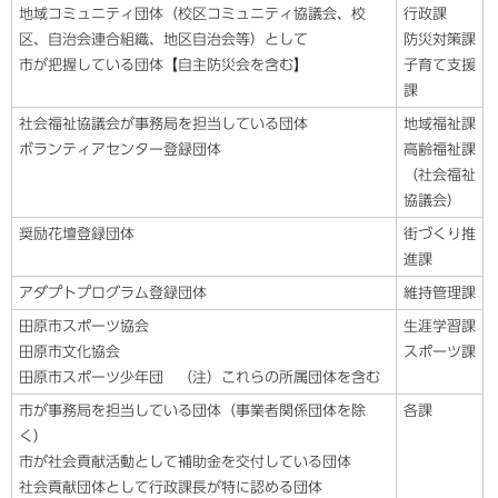
地域コミュニティ団体（校区コミュニティ協議会、校
行政課
区、自治会連合組織、地区自治会等）として
防災対策課
市が把握している団体【自主防災会を含む】
子育て支援
課
社会福祉協議会が事務局を担当している団体
地域福祉課
ボランティアセンター登録団体
高齢福祉課
（社会福祉
協議会）
奨励花壇登録団体
街づくり推
進課
アダプトプログラム登録団体
維持管理課
田原市スポーツ協会
生涯学習課
田原市文化協会
スポーツ課
田原市スポーツ少年団 （注）これらの所属団体を含む
市が事務局を担当している団体（事業者関係団体を除
各課
く）
市が社会貢献活動として補助金を交付している団体
社会貢献団体として行政課長が特に認める団体