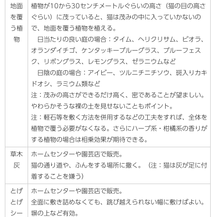
地面
植物が10から30センチメートルぐらいの高さ（猫の目の高さ
を覆
ぐらい）に茂っていると、猫は茂みの中に入っていかないの
う植
で、地面を覆う植物を植える。
物
日当たりの良い庭の場合：タイム、ヘリクリサム、ビオラ、
オランダイチゴ、ケンタッキーブルーグラス、ブルーフェス
ク、リボングラス、レモングラス、ゼラニウムなど
日陰の庭の場合：アイビー、ツルニチニチソウ、斑入りカキ
ドオシ、ラミウム類など
注：茂みの高さができるだけ高く、密であることが望ましい。
やわらかそうな裸の土を見せないこともポイント。
注：軽石等を敷く方法を併用するなどの工夫をすれば、全体を
植物で覆う必要がなくなる。さらにハーブ系・柑橘系の香りが
する植物の場合は相乗効果が期待できる。
草木
ホームセンターや園芸店で販売。
灰
猫の通り道や、ふんをする場所に撒く。（注：猫は灰が足に付
着することを嫌う）
とげ
ホームセンターや園芸店で販売。
とげ
全面に敷き詰めなくても、跳び越えられない幅に敷けばよい。
シー
塀の上など有効。