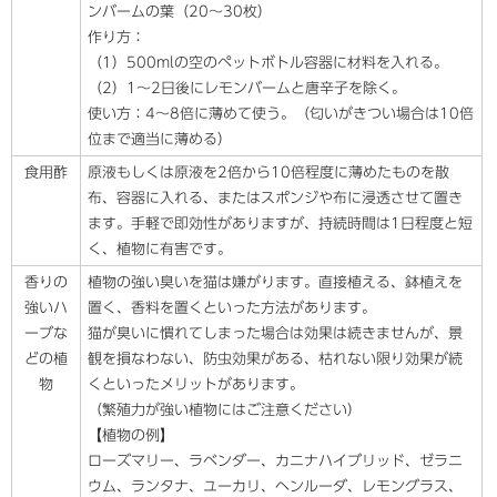
ンバームの葉（20～30枚）
作り方：
（1）500mlの空のペットボトル容器に材料を入れる。
（2）1～2日後にレモンバームと唐辛子を除く。
使い方：4～8倍に薄めて使う。（匂いがきつい場合は10倍
位まで適当に薄める）
食用酢
原液もしくは原液を2倍から10倍程度に薄めたものを散
布、容器に入れる、またはスポンジや布に浸透させて置き
ます。手軽で即効性がありますが、持続時間は1日程度と短
く、植物に有害です。
香りの
植物の強い臭いを猫は嫌がります。直接植える、鉢植えを
強いハ
置く、香料を置くといった方法があります。
ーブな
猫が臭いに慣れてしまった場合は効果は続きませんが、景
どの植
観を損なわない、防虫効果がある、枯れない限り効果が続
物
くといったメリットがあります。
（繁殖力が強い植物にはご注意ください）
【植物の例】
ローズマリー、ラベンダー、カニナハイブリッド、ゼラニ
ウム、ランタナ、ユーカリ、ヘンルーダ、レモングラス、