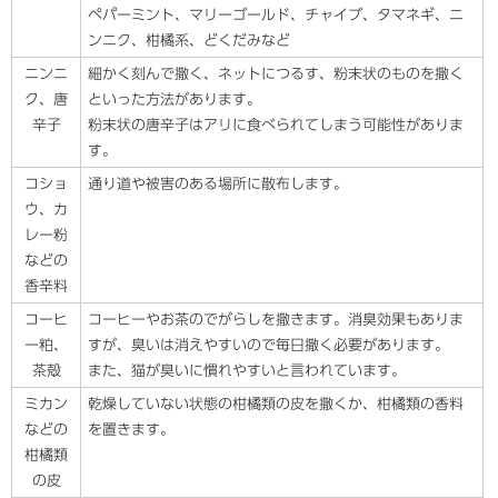
ペパーミント、マリーゴールド、チャイブ、タマネギ、ニ
ンニク、柑橘系、どくだみなど
ニンニ
細かく刻んで撒く、ネットにつるす、粉末状のものを撒く
ク、唐
といった方法があります。
辛子
粉末状の唐辛子はアリに食べられてしまう可能性がありま
す。
コショ
通り道や被害のある場所に散布します。
ウ、カ
レー粉
などの
香辛料
コーヒ
コーヒーやお茶のでがらしを撒きます。消臭効果もありま
ー粕、
すが、臭いは消えやすいので毎日撒く必要があります。
茶殻
また、猫が臭いに慣れやすいと言われています。
ミカン
乾燥していない状態の柑橘類の皮を撒くか、柑橘類の香料
などの
を置きます。
柑橘類
の皮