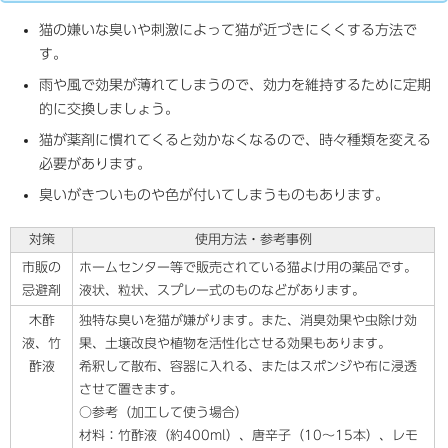
猫の嫌いな臭いや刺激によって猫が近づきにくくする方法で
す。
雨や風で効果が薄れてしまうので、効力を維持するために定期
的に交換しましょう。
猫が薬剤に慣れてくると効かなくなるので、時々種類を変える
必要があります。
臭いがきついものや色が付いてしまうものもあります。
対策
使用方法・参考事例
市販の
ホームセンター等で販売されている猫よけ用の薬品です。
忌避剤
液状、粒状、スプレー式のものなどがあります。
木酢
独特な臭いを猫が嫌がります。また、消臭効果や虫除け効
液、竹
果、土壌改良や植物を活性化させる効果もあります。
酢液
希釈して散布、容器に入れる、またはスポンジや布に浸透
させて置きます。
○参考（加工して使う場合）
材料：竹酢液（約400ml）、唐辛子（10～15本）、レモ