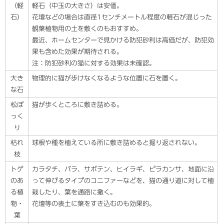
（軽
軽石（中玉の大きさ）は安価。
石）
花壇などの場合は直径1センチメートル程度の軽石が混じった
観葉植物用の土を敷くのもおすすめ。
最近、ホームセンターで見かける防犯砂利は高価だが、防犯効
果も含めた効果が期待される。
注：防犯砂利の猫に対する効果は未確認。
大き
物理的に猫が歩けなくなるような位置に石を置く。
な石
松ぼ
猫が歩くところに敷き詰める。
っく
り
枯れ
球根や種を植えている所に敷き詰めると掘り返されない。
枝
トゲ
カラタチ、バラ、サボテン、ヒイラギ、ピラカンサ、地面に沿
のあ
って伸びるタイプのコニファーなどを、猫の通り道に対して植
る植
栽したり、葉を通路に撒く。
物・
花壇等の表土に葉をすき込むのも効果的。
葉