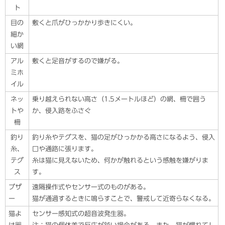
ト
目の
敷くと爪がひっかかり歩きにくい。
細か
い網
アル
敷くと足音がするので嫌がる。
ミホ
イル
ネッ
乗り越えられない高さ（1.5メートルほど）の網、柵で囲う
トや
か、侵入路をふさぐ
柵
釣り
釣り糸やテグスを、猫の足がひっかかる高さになるよう、侵入
糸、
口や通路に張ります。
テグ
糸は猫に見えないため、何かが触れるという感触を嫌がりま
ス
す。
ブザ
遠隔操作式やセンサー式のものがある。
ー
猫が通過するときに鳴らすことで、警戒して近寄らなくなる。
猫よ
センサー感知式の超音波発生器。