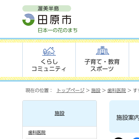
くらし
子育て・教育
コミュニティ
スポーツ
現在の位置：
トップページ
>
施設
>
歯科医院
> す
施設
施設案
歯科医院