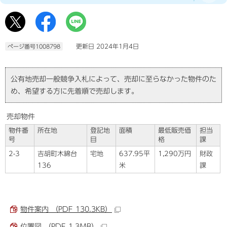
更新日 2024年1月4日
ページ番号1008798
公有地売却一般競争入札によって、売却に至らなかった物件のた
め、希望する方に先着順で売却します。
売却物件
物件番
所在地
登記地
面積
最低販売価
担当
号
目
格
課
2-3
吉胡町木綿台
宅地
637.95平
1,290万円
財政
136
米
課
物件案内 （PDF 130.3KB）
位置図 （PDF 1.3MB）