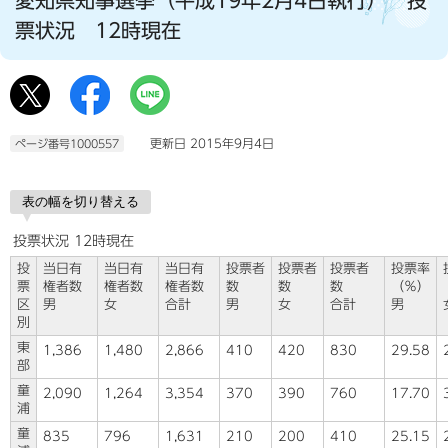
票状況 12時現在
更新日 2015年9月4日
ページ番号1000557
表の幅を切り替える
投票状況 12時現在
投
当日有
当日有
当日有
投票者
投票者
投票者
投票率
票
権者数
権者数
権者数
数
数
数
（％）
区
男
女
合計
男
女
合計
男
別
東
1,386
1,480
2,866
410
420
830
29.58
部
童
2,090
1,264
3,354
370
390
760
17.70
浦
童
835
796
1,631
210
200
410
25.15