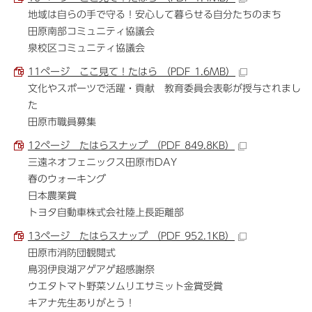
地域は自らの手で守る！安心して暮らせる自分たちのまち
田原南部コミュニティ協議会
泉校区コミュニティ協議会
11ページ ここ見て！たはら （PDF 1.6MB）
文化やスポーツで活躍・貢献 教育委員会表彰が授与されまし
た
田原市職員募集
12ページ たはらスナップ （PDF 849.8KB）
三遠ネオフェニックス田原市DAY
春のウォーキング
日本農業賞
トヨタ自動車株式会社陸上長距離部
13ページ たはらスナップ （PDF 952.1KB）
田原市消防団観閲式
鳥羽伊良湖アゲアゲ超感謝祭
ウエタトマト野菜ソムリエサミット金賞受賞
キアナ先生ありがとう！