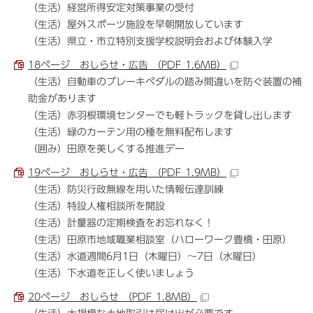
（生活）経営所得安定対策事業の受付
（生活）屋外スポーツ施設を早朝開放しています
（生活）県立・市立特別支援学校説明会および体験入学
18ページ おしらせ・広告 （PDF 1.6MB）
（生活）自動車のブレーキペダルの踏み間違いを防ぐ装置の補
助金があります
（生活）赤羽根環境センターでも軽トラックを貸し出します
（生活）緑のカーテン用の種を無料配布します
（囲み）田原を美しくする推進デー
19ページ おしらせ・広告 （PDF 1.9MB）
（生活）防災行政無線を用いた情報伝達訓練
（生活）特設人権相談所を開設
（生活）計量器の定期検査をお忘れなく！
（生活）田原市地域職業相談室（ハローワーク豊橋・田原）
（生活）水道週間6月1日（木曜日）～7日（水曜日）
（生活）下水道を正しく使いましょう
20ページ おしらせ （PDF 1.8MB）