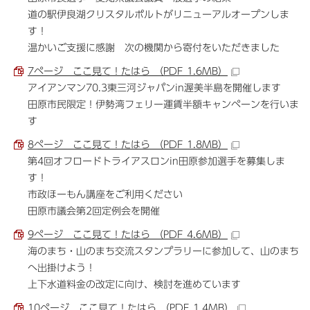
道の駅伊良湖クリスタルポルトがリニューアルオープンしま
す！
温かいご支援に感謝 次の機関から寄付をいただきました
7ページ ここ見て！たはら （PDF 1.6MB）
アイアンマン70.3東三河ジャパンin渥美半島を開催します
田原市民限定！伊勢湾フェリー運賃半額キャンペーンを行いま
す
8ページ ここ見て！たはら （PDF 1.8MB）
第4回オフロードトライアスロンin田原参加選手を募集しま
す！
市政ほーもん講座をご利用ください
田原市議会第2回定例会を開催
9ページ ここ見て！たはら （PDF 4.6MB）
海のまち・山のまち交流スタンプラリーに参加して、山のまち
へ出掛けよう！
上下水道料金の改定に向け、検討を進めています
10ページ ここ見て！たはら （PDF 1.4MB）