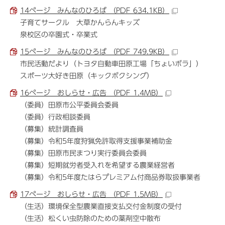
14ページ みんなのひろば （PDF 634.1KB）
子育てサークル 大草かんらんキッズ
泉校区の卒園式・卒業式
15ページ みんなのひろば （PDF 749.9KB）
市民活動だより（トヨタ自動車田原工場「ちょいボラ」）
スポーツ大好き田原（キックボクシング）
16ページ おしらせ・広告 （PDF 1.4MB）
（委員）田原市公平委員会委員
（委員）行政相談委員
（募集）統計調査員
（募集）令和5年度狩猟免許取得支援事業補助金
（募集）田原市民まつり実行委員会委員
（募集）短期就労者受入れを希望する農業経営者
（募集）令和5年度たはらプレミアム付商品券取扱事業者
17ページ おしらせ・広告 （PDF 1.5MB）
（生活）環境保全型農業直接支払交付金制度の受付
（生活）松くい虫防除のための薬剤空中散布