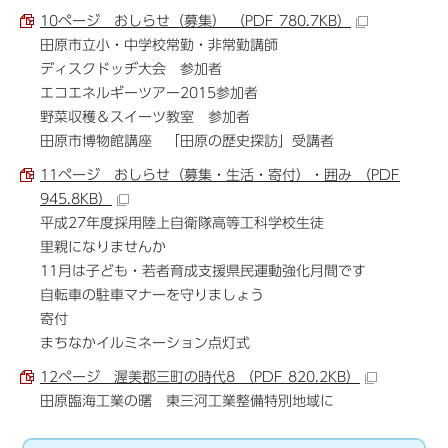
10ページ おしらせ（募集） （PDF 780.7KB）
田原市立小・中学校常勤・非常勤講師
ディスクドッヂ大会 参加者
エコエネルギーツアー2015参加者
野菜収穫＆スイーツ教室 参加者
田原市博物館講座 「田原の歴史探訪」受講者
11ページ おしらせ（募集・生活・寄付）・囲み （PDF
945.8KB）
平成27年度採用陸上自衛隊高等工科学校生徒
里親になりませんか
11月は子ども・若者育成支援県民運動強化月間です
自転車の駐車マナーを守りましょう
寄付
まちなかイルミネーション点灯式
12ページ 渥美郡三町の時代8 （PDF 820.2KB）
田原臨海工業の曙 東三河工業整備特別地域に