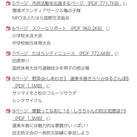
5ページ 市民活動を応援するページ （PDF 771.7KB）
環境ボランティアサークル亀の子隊
NPO法人たはら国際交流協会
6ページ スクールリポート （PDF 960.2KB）
小学校水泳大会
中学校総合体育大会
7ページ たはらシティニュース （PDF 772.6KB）
田原祭り
国民体育大会弓道競技少年男子の部出場
8ページ 野菜deしあわせ3 渥美半島きらり☆ゆるさんぽ8
（PDF 1.1MB）
サツマイモと秋のフルーツサラダ
レンタサイクル
9ページ 景観ってなあに？8・しろちゃんの防災知恵袋19
（PDF 1.3MB）
渥美半島には魅力的な景観がいっぱい！
自主防災会の一斉防災訓練に参加しよう