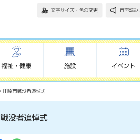
文字サイズ・色の変更
音声読み
福祉・健康
施設
イベント
> 田原市戦没者追悼式
市戦没者追悼式