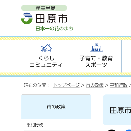
くらし
子育て・教育
コミュニティ
スポーツ
現在の位置：
トップページ
>
市の政策
>
平和行政
市の政策
田原
平和行政