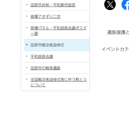
田原市非核・平和都市宣言
被爆アオギリ二世
原爆パネル・平和首長会議ポスタ
遺族援護
ー展
田原市戦没者追悼式
イベントカ
平和首長会議
田原市の戦争遺跡
全国戦没者追悼式等に伴う黙とう
について