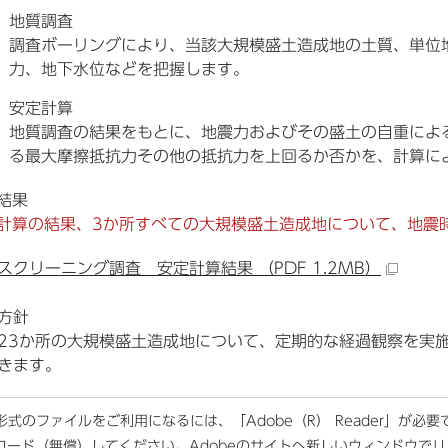
地質調査
調査ボーリングにより、当該大規模盛土造成地の土質、単位
力、地下水位などを把握します。
安定計算
地質調査の結果をもとに、地震力およびその盛土の自重によ
る最大摩擦抵抗力その他の抵抗力を上回るか否かを、計算に
結果
計算の結果、3か所すべての大規模盛土造成地について、地震
スクリーニング調査 安定計算結果 （PDF 1.2MB）
方針
23か所の大規模盛土造成地について、定期的な経過観察を実
きます。
F形式のファイルをご利用になるには、「Adobe（R） Reader」が必
ロード（無償）してください。
Adobeのサイトへ新しいウィンドウで