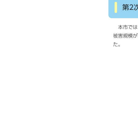
第2
本市では令
被害規模が
た。