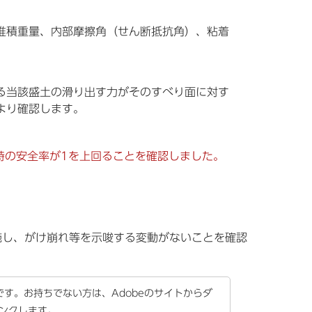
堆積重量、内部摩擦角（せん断抵抗角）、粘着
る当該盛土の滑り出す力がそのすべり面に対す
より確認します。
時の安全率が1を上回ることを確認しました。
施し、がけ崩れ等を示唆する変動がないことを確認
要です。お持ちでない方は、Adobeのサイトからダ
リンクします。