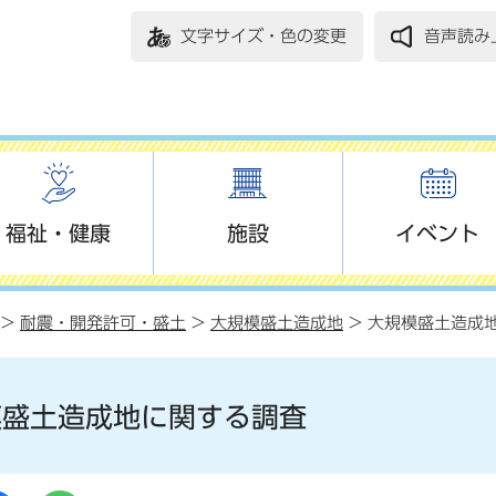
文字サイズ・色の変更
音声読み
福祉・健康
施設
イベント
>
耐震・開発許可・盛土
>
大規模盛土造成地
> 大規模盛土造成
模盛土造成地に関する調査