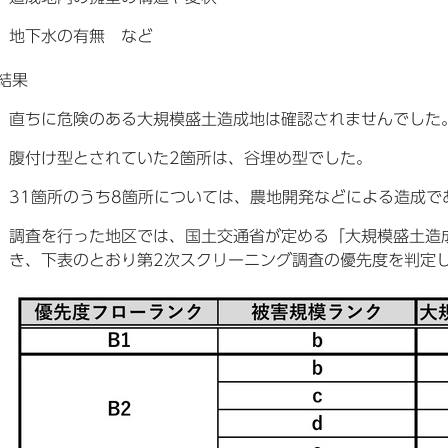
地下水の有無 など
結果
直ちに危険のある大規模盛土造成地は確認されませんでした
腹付け型とされていた2箇所は、谷埋め型でした。
31箇所のうち8箇所については、農地開発などによる造成
調査を行った地区では、国土交通省が定める「大規模盛土造
き、下表のとおり第2次スクリーニング調査の優先度を判定