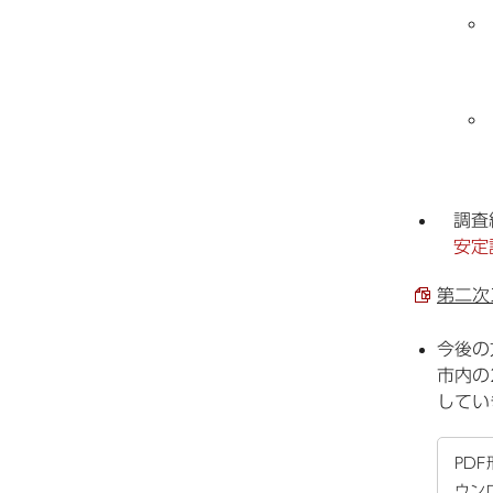
調査
安定
第二次
今後の
市内の
してい
PD
ウン