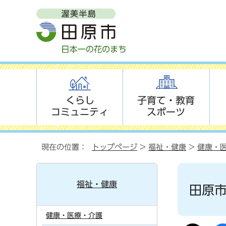
くらし
子育て・教育
コミュニティ
スポーツ
現在の位置：
トップページ
>
福祉・健康
>
健康・
福祉・健康
田原
健康・医療・介護