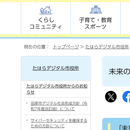
くらし
子育て・教育
コミュニティ
スポーツ
現在の位置：
トップページ
>
たはらデジタル市役所
たはらデジタル市役所
未来
たはらデジタル市役所からのお知
らせ
田原市デジタル社会形成方針（令
和7年度改訂版）について
サイバーセキュリティを確保する
ための方針について
「未