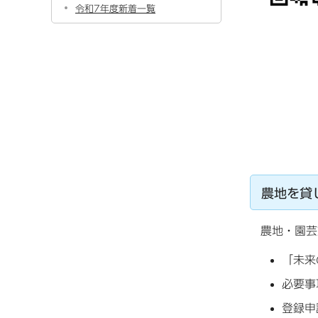
令和7年度新着一覧
農地を貸
農地・園芸
「未来
必要事
登録申