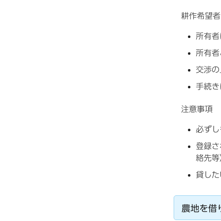
耕作希望者
所有者
所有者
交渉の
手続き
注意事項
必ずし
登録さ
絡先等
貸した
農地を借