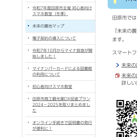
令和7年度田原市主催 初心者向け
スマホ教室（冬季）
田原市では
未来の農地マップ
「未来の農
電子契約の導入について
ます。
令和7年10月からマイナ救急が開
スマートフ
始しました！
未来の
マイナンバーカードによる図書館
の利用について
未来の
詳しい
初心者向けスマホ教室
田原市商工観光業DX促進プラン
2024−2025を取りまとめまし
た
オンライン手続きで証明書の発行
が便利に！