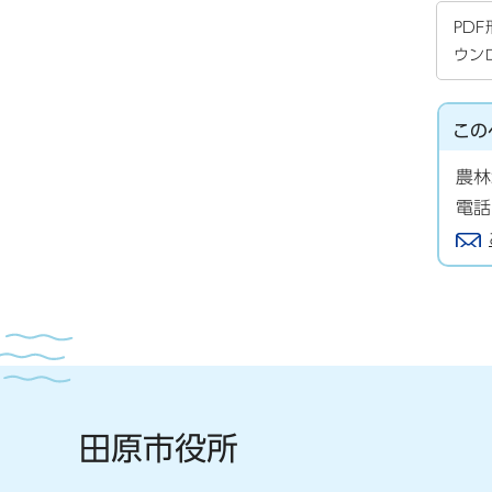
PD
ウン
この
農林
電話
田原市役所