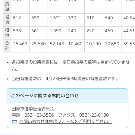
良
湖
堀
812
859
1,671
330
310
640
40.64
切
和
538
561
1,099
240
220
460
44.61
地
合
26,463
25,680
52,143
10,460
10,190
20,650
39.53
計
各投票所の投票者数には、期日前投票の数字は含まれていませ
ん。
当日有権者数は、4月23日午後3時現在の有権者数です。
このページに関する
お問い合わせ
田原市選挙管理委員会
電話：0531-23-3506 ファクス：0531-23-0180
お問い合わせは専用フォームをご利用ください。