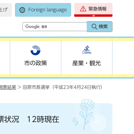
緊急情報
上げ
Foreign language
市の政策
産業・観光
開票結果
> 田原市長選挙（平成23年4月24日執行）
票状況 12時現在