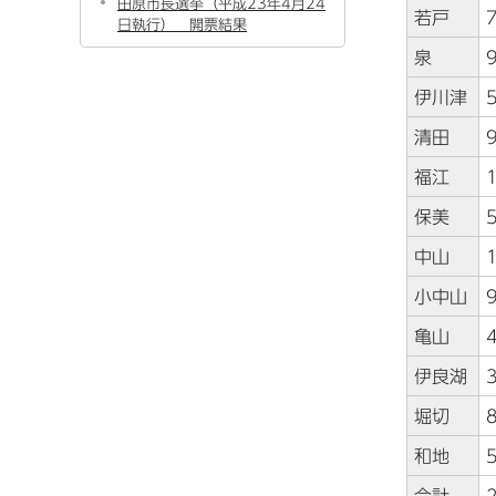
田原市長選挙（平成23年4月24
若戸
日執行） 開票結果
泉
伊川津
清田
福江
保美
中山
小中山
亀山
伊良湖
堀切
和地