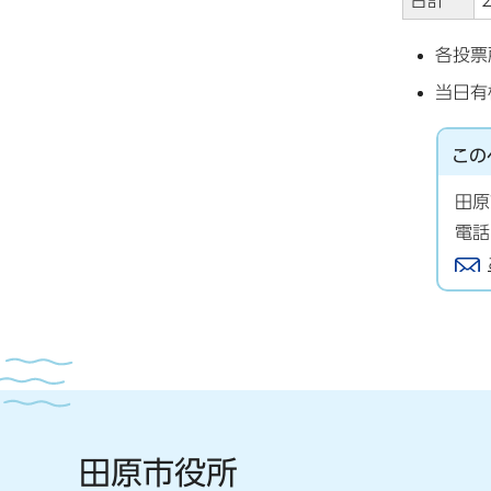
合計
各投票
当日有
この
田原
電話
田原市役所