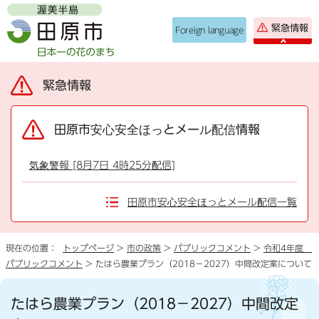
緊急情報
Foreign language
緊急情報
田原市安心安全ほっとメール配信情報
気象警報 [8月7日 4時25分配信]
田原市安心安全ほっとメール配信一覧
現在の位置：
トップページ
>
市の政策
>
パブリックコメント
>
令和4年度
パブリックコメント
> たはら農業プラン（2018－2027）中間改定案について
たはら農業プラン（2018－2027）中間改定