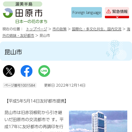
緊急情報
Foreign language
現在の位置：
トップページ
>
市の政策
>
国際化・多文化共生、国内交流
>
海
外の姉妹・友好都市
> 昆山市
昆山市
更新日 2022年12月14日
ページ番号1001584
【
平成5年5月14日友好都市提携
】
昆山市は旧赤羽根町から引き継
いだ田原市の交流都市で す。平
成17年に友好都市の再調印を行