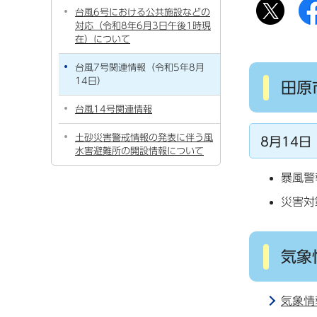
台風6号における公共施設などの
対応（令和8年6月3日午後1時現
在）について
台風7号関連情報（令和5年8月
14日）
田原
台風14号関連情報
土砂災害警戒情報の発表に伴う風
8月14日
水害避難所の開設情報について
暴風警
災害対
気象
気象情