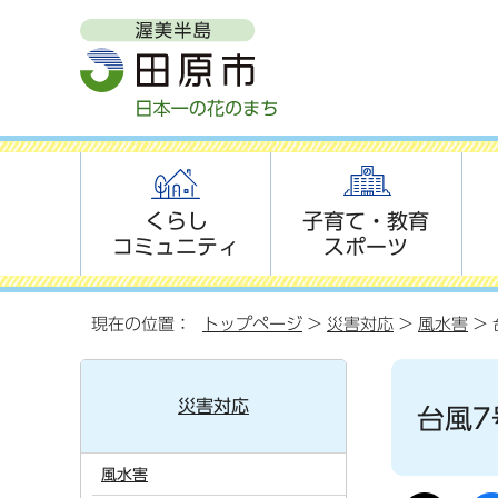
くらし
子育て・教育
コミュニティ
スポーツ
現在の位置：
トップページ
>
災害対応
>
風水害
> 
災害対応
台風7
風水害