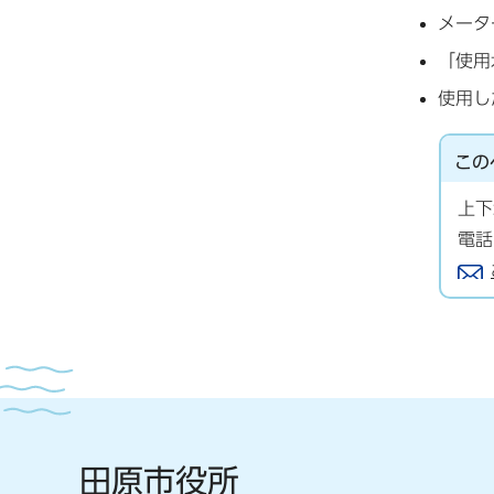
メータ
「使用
使用し
この
上下
電話
田原市役所