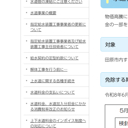
水道管の凍結にご注意ください
水道事業の概要
物価高騰に
金の一部を
指定給水装置工事事業者の更新に
ついて
指定給水装置工事事業者及び給水
対象
装置工事主任技術者について
給水契約の定型約款について
田原市内す
解体工事を行う前に…
免除する
上水道に関する各種手続き
水道料金の支払いについて
令和8年6
水道料金、水道加入分担金にかか
る消費税率改正のお知らせ
上下水道料金のインボイス制度へ
の対応について